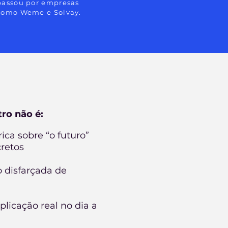
passou por empresas
como Weme e Solvay.
tro não é:
rica sobre “o futuro”
retos
 disfarçada de
licação real no dia a