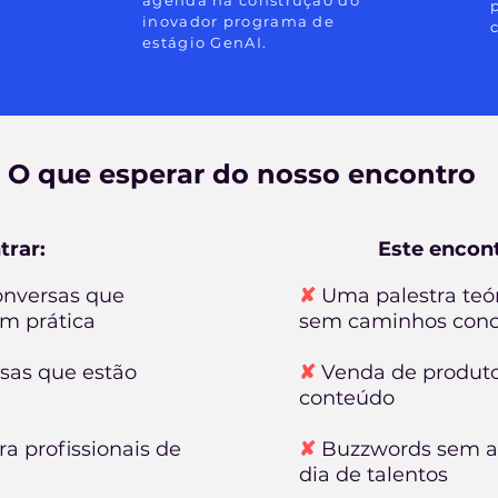
agenda na construção do
inovador programa de
estágio GenAI.
O que esperar do nosso encontro
trar:
Este encon
onversas que
✘
Uma p
alestra teó
m prática
sem caminhos conc
sas que estão
✘
Venda de produto
conteúdo
ra profissionais de
✘
Buzzwords sem ap
dia de talentos