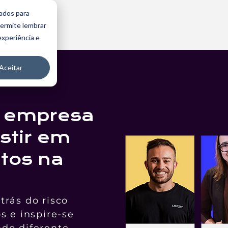
ados para
permite lembrar
experiência e
Aceitar
a empresa
stir em
ntos na
trás do risco
s e inspire-se