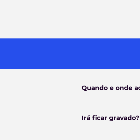
Quando e onde a
Online, no dia 25/03, v
Irá ficar gravado?
Sim. Os inscritos receb