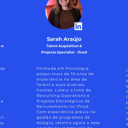
Sarah Araújo
 e
Talent Acquisition &
Projects Specialist - Ifood
esp
Formada em Psicologia,
possui mais de 10 anos de
experiência na área de
Talent e suas diversas
frentes. Lidera o time de
Recruiting Operations e
da
Projetos Estratégicos de
Recrutamento no iFood.
Com experiência prévia na
il
gestão de programas de
py,
estágio, retorna agora a essa