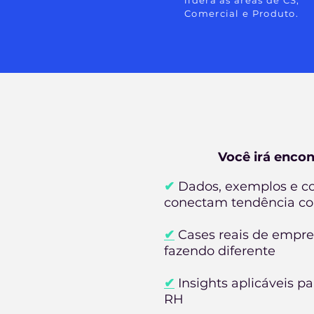
lidera as áreas de CS,
Comercial e Produto.
Você irá encon
✔
Dados, exemplos e c
conectam tendência co
✔
Cases reais de empre
fazendo diferente
✔
Insights aplicáveis pa
RH