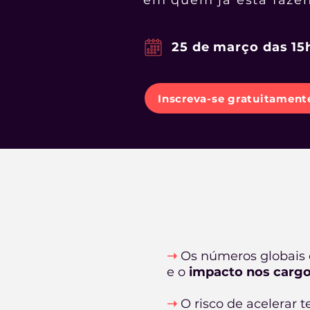
em quem já está fazen
25 de março das 15h
Inscreva-se gratuitament
➝
Os números globais
e o
impacto nos cargo
➝
O risco de acelerar 