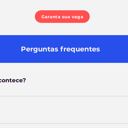
Garanta sua vaga
Perguntas frequentes
contece?
ia Zoom
erão o conteúdo pelo email após a transmissão.