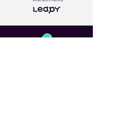
Prontinho!
Você já garantiu acesso ao
nosso Calendário de
Eventos – Especial Jovens
Talentos. Em alguns
minutos, você receberá um
e-mail com todos os
detalhes.
Clique aqui para acessar agora