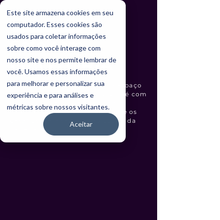
Este site armazena cookies em seu
computador. Esses cookies são
Encontro presencial
usados para coletar informações
Café com
sobre como você interage com
MENTORIA
nosso site e nos permite lembrar de
você. Usamos essas informações
para melhorar e personalizar sua
Uma liderança experiente, um espaço
aconchegante e um delicioso café com
experiência e para análises e
quitutes: o cenário perfeito para
métricas sobre nossos visitantes.
pequenos grupos trocarem sobre os
desafios, nem sempre tão doces, da
Aceitar
carreira em RH.