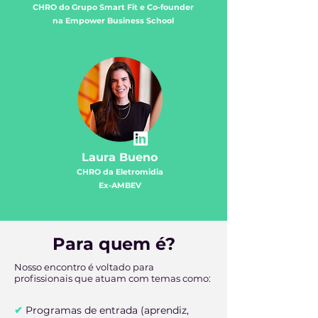
CHRO do Grupo Smart Fit e Co-founder
na Empower Business School
Laura Bueno
CHRO da Eletromidia
Ex-AMBEV
Para quem é?
Nosso encontro é voltado para
profissionais que atuam com temas como:
✔
Programas de entrada (aprendiz,