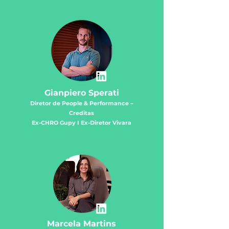
Gianpiero Sperati
Diretor de People & Performance –
Creditas
Ex-CHRO Gupy I Ex-Diretor Vivara
Marcela Martins