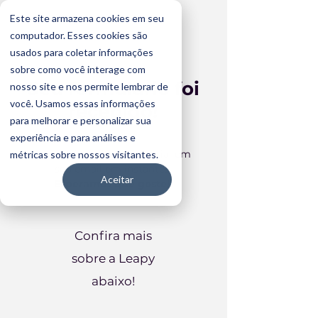
Este site armazena cookies em seu
computador. Esses cookies são
usados para coletar informações
sobre como você interage com
Seu formulário foi
nosso site e nos permite lembrar de
você. Usamos essas informações
recebido!
para melhorar e personalizar sua
experiência e para análises e
Você vai receber o material em
métricas sobre nossos visitantes.
seu email em instantes.
Aceitar
Esperamos que goste!
Confira mais
sobre a Leapy
abaixo!