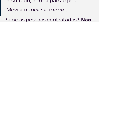
resultado, minha paixão pela 
Movile nunca vai morrer.
Sabe as pessoas contratadas?
 Não 
adiantaria nada termos um bom 
número de diversidade no 
processo se ele não se refletisse 
nas pessoas aprovadas
, por isso 
ficamos muito felizes em ver que 
dentre as pessoas contratadas nós 
temos 
40% de pessoas negras, 
25% LGBTI+, 50% de mulheres e 
48% de mulheres em tecnologia. 
São 10 estados representados 
entre as pessoas contratadas e 
cerca de 30 universidade.
Além de números, temos grandes 
aprendizados:
Iniciativas para jovens talentos 