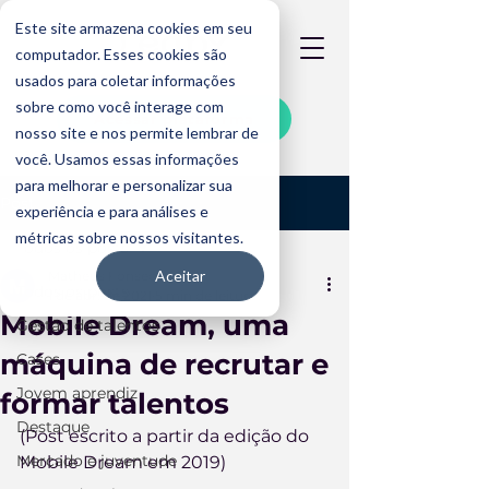
Este site armazena cookies em seu
computador. Esses cookies são
usados para coletar informações
sobre como você interage com
Acessar plataforma
nosso site e nos permite lembrar de
você. Usamos essas informações
para melhorar e personalizar sua
Post
experiência e para análises e
métricas sobre nossos visitantes.
Todos os posts
Aceitar
Matheus Fonseca
Todos os posts
1 de abr. de 2021
5 min de leitura
Mobile Dream, uma
Gestão de talentos
máquina de recrutar e
Cases
Jovem aprendiz
formar talentos
Destaque
(Post escrito a partir da edição do 
Mercado e juventude
Mobile Dream em 2019)